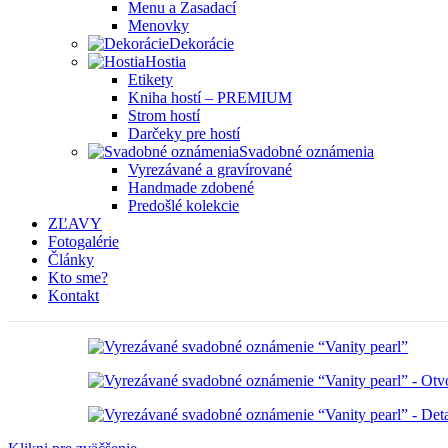
Menu a Zasadací
Menovky
Dekorácie
Hostia
Etikety
Kniha hostí – PREMIUM
Strom hostí
Darčeky pre hostí
Svadobné oznámenia
Vyrezávané a gravírované
Handmade zdobené
Predošlé kolekcie
ZĽAVY
Fotogalérie
Články
Kto sme?
Kontakt