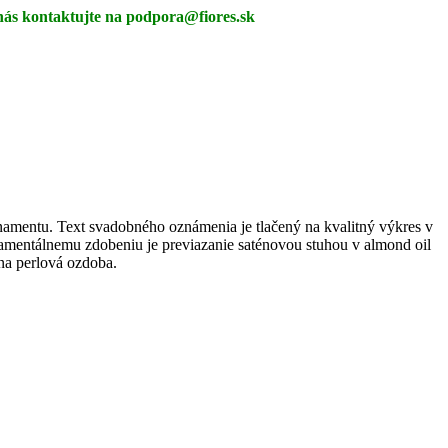
nás kontaktujte na podpora@fiores.sk
namentu. Text svadobného oznámenia je tlačený na kvalitný výkres v
mentálnemu zdobeniu je previazanie saténovou stuhou v almond oil
lna perlová ozdoba.