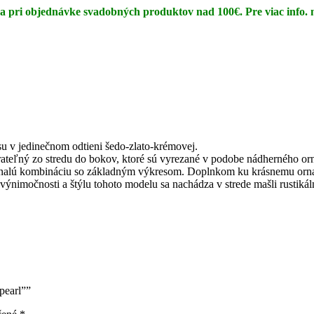
 pri objednávke svadobných produktov nad 100€. Pre viac info. 
 v jedinečnom odtieni šedo-zlato-krémovej.
ateľný zo stredu do bokov, ktoré sú vyrezané v podobe nádherného or
konalú kombináciu so základným výkresom. Doplnkom ku krásnemu orna
výnimočnosti a štýlu tohoto modelu sa nachádza v strede mašli rustiká
pearl””