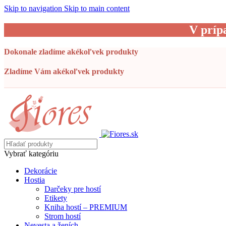
Skip to navigation
Skip to main content
V príp
Dokonale zladíme akékoľvek produkty
Zladíme Vám akékoľvek produkty
Vybrať kategóriu
Dekorácie
Hostia
Darčeky pre hostí
Etikety
Kniha hostí – PREMIUM
Strom hostí
Nevesta a ženích