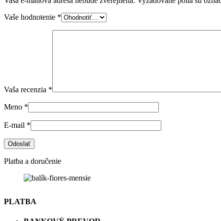
Vaša e-mailová adresa nebude zverejnená.
Vyžadované polia sú ozna
Vaše hodnotenie
*
Vaša recenzia
*
Meno
*
E-mail
*
Platba a doručenie
PLATBA