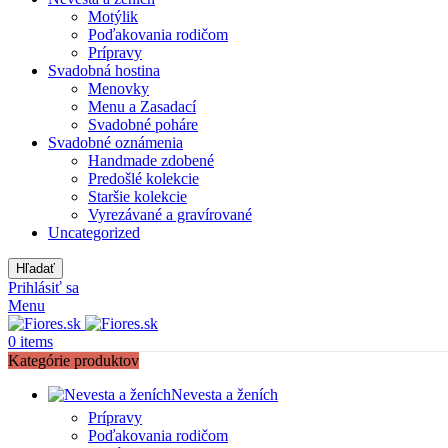
Motýlik
Poďakovania rodičom
Prípravy
Svadobná hostina
Menovky
Menu a Zasadací
Svadobné poháre
Svadobné oznámenia
Handmade zdobené
Predošlé kolekcie
Staršie kolekcie
Vyrezávané a gravírované
Uncategorized
Hľadať
Prihlásiť sa
Menu
0
items
Kategórie produktov
Nevesta a ženích
Prípravy
Poďakovania rodičom