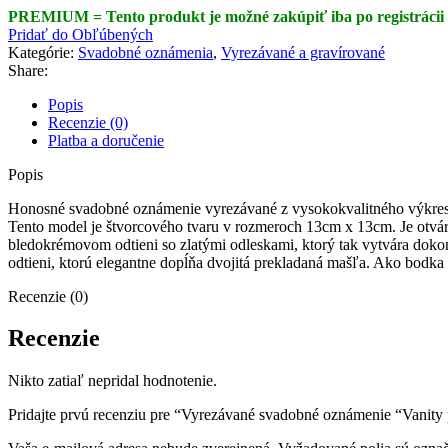
PREMIUM = Tento produkt je možné zakúpiť iba po registrácii a
Pridať do Obľúbených
Kategórie:
Svadobné oznámenia
,
Vyrezávané a gravírované
Share:
Popis
Recenzie (0)
Platba a doručenie
Popis
Honosné svadobné oznámenie vyrezávané z vysokokvalitného výkresu
Tento model je štvorcového tvaru v rozmeroch 13cm x 13cm. Je otvár
bledokrémovom odtieni so zlatými odleskami, ktorý tak vytvára do
odtieni, ktorú elegantne dopĺňa dvojitá prekladaná mašľa. Ako bodka 
Recenzie (0)
Recenzie
Nikto zatiaľ nepridal hodnotenie.
Pridajte prvú recenziu pre “Vyrezávané svadobné oznámenie “Vanity 