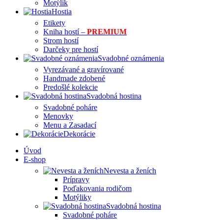
Motýlik
Hostia
Etikety
Kniha hostí –
PREMIUM
Strom hostí
Darčeky pre hostí
Svadobné oznámenia
Vyrezávané a gravírované
Handmade zdobené
Predošlé kolekcie
Svadobná hostina
Svadobné poháre
Menovky
Menu a Zasadací
Dekorácie
Úvod
E-shop
Nevesta a ženích
Prípravy
Poďakovania rodičom
Motýliky
Svadobná hostina
Svadobné poháre