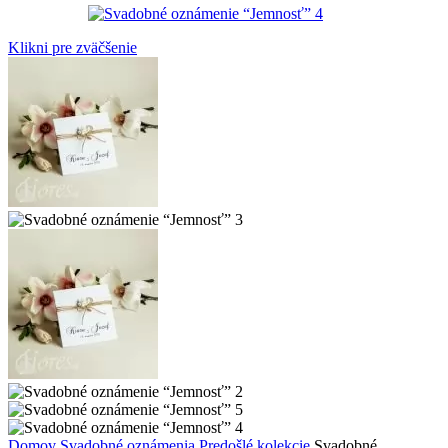
Klikni pre zväčšenie
Domov
Svadobné oznámenia
Predošlé kolekcie
Svadobné