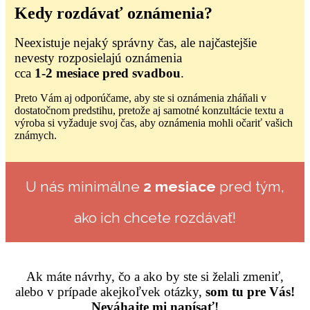
Kedy rozdávať oznámenia?
Neexistuje nejaký správny čas, ale najčastejšie
nevesty rozposielajú oznámenia
cca
1-2 mesiace pred svadbou
.
Preto Vám aj odporúčame, aby ste si oznámenia zháňali v
dostatočnom predstihu, pretože aj samotné konzultácie textu a
výroba si vyžaduje svoj čas, aby oznámenia mohli očariť vašich
známych.
U nás minimálne
2 mesiace
pred tým,
ako ich chcete rozdávať!
Ak máte návrhy, čo a ako by ste si želali zmeniť,
alebo v prípade akejkoľvek otázky,
som tu pre Vás!
Neváhajte mi napísať!