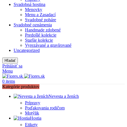
Svadobná hostina
Menovky
Menu a Zasadací
Svadobné poháre
Svadobné oznámenia
Handmade zdobené
Predošlé kolekcie
Staršie kolekcie
Vyrezávané a gravírované
Uncategorized
Hľadať
Prihlásiť sa
Menu
0
items
Kategórie produktov
Nevesta a ženích
Prípravy
Poďakovania rodičom
Motýlik
Hostia
Etikety