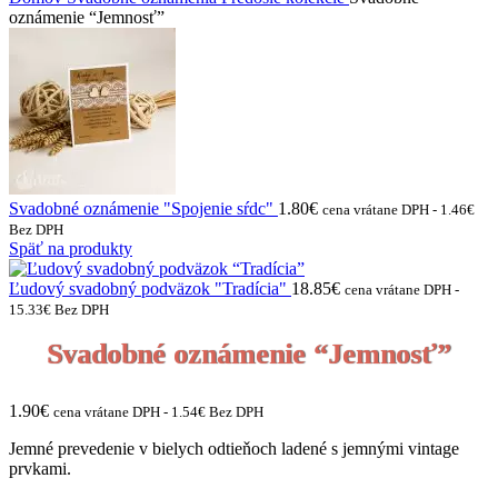
oznámenie “Jemnosť”
Svadobné oznámenie "Spojenie sŕdc"
1.80
€
cena vrátane DPH -
1.46
€
Bez DPH
Späť na produkty
Ľudový svadobný podväzok "Tradícia"
18.85
€
cena vrátane DPH -
15.33
€
Bez DPH
Svadobné oznámenie “Jemnosť”
1.90
€
cena vrátane DPH -
1.54
€
Bez DPH
Jemné prevedenie v bielych odtieňoch ladené s jemnými vintage
prvkami.