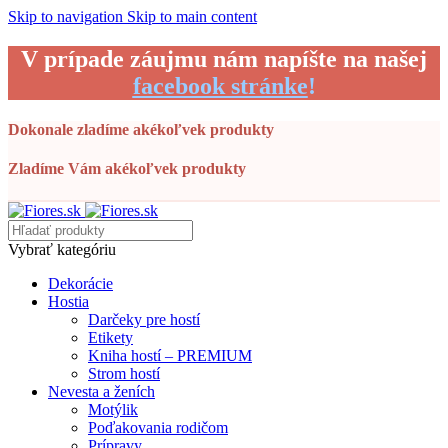
Skip to navigation
Skip to main content
V prípade záujmu nám napíšte na našej
facebook stránke
!
Dokonale zladíme akékoľvek produkty
Zladíme Vám akékoľvek produkty
Vybrať kategóriu
Dekorácie
Hostia
Darčeky pre hostí
Etikety
Kniha hostí – PREMIUM
Strom hostí
Nevesta a ženích
Motýlik
Poďakovania rodičom
Prípravy