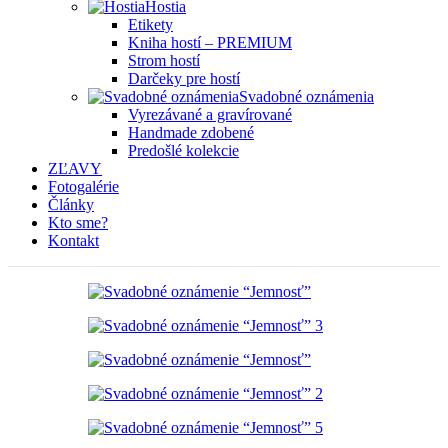
Hostia
Etikety
Kniha hostí – PREMIUM
Strom hostí
Darčeky pre hostí
Svadobné oznámenia
Vyrezávané a gravírované
Handmade zdobené
Predošlé kolekcie
ZĽAVY
Fotogalérie
Články
Kto sme?
Kontakt