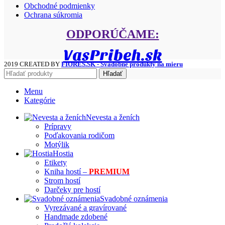
Obchodné podmienky
Ochrana súkromia
ODPORÚČAME:
VasPribeh.sk
2019 CREATED BY
FIORES.SK - Svadobné produkty na mieru
Hľadať
Menu
Kategórie
Nevesta a ženích
Prípravy
Poďakovania rodičom
Motýlik
Hostia
Etikety
Kniha hostí –
PREMIUM
Strom hostí
Darčeky pre hostí
Svadobné oznámenia
Vyrezávané a gravírované
Handmade zdobené