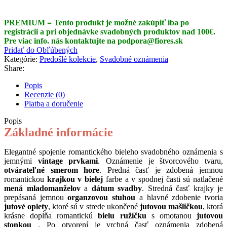
Kúpiť lacnejšie až do 30%
PREMIUM = Tento produkt je možné zakúpiť iba po
registrácii a pri objednávke svadobných produktov nad 100€.
Pre viac info. nás kontaktujte na podpora@fiores.sk
Pridať do Obľúbených
Kategórie:
Predošlé kolekcie
,
Svadobné oznámenia
Share:
Popis
Recenzie (0)
Platba a doručenie
Popis
Základné informácie
Elegantné spojenie romantického bieleho svadobného oznámenia s
jemnými
vintage prvkami
. Oznámenie je štvorcového tvaru,
otvárateľné smerom hore
. Predná časť je zdobená jemnou
romantickou
krajkou v bielej
farbe a v spodnej časti sú natlačené
mená mladomanželov
a
dátum svadby
. Stredná časť krajky je
prepásaná jemnou
organzovou stuhou
a hlavné zdobenie tvoria
jutové oplety
, ktoré sú v strede ukončené
jutovou mašličkou
, ktorá
krásne dopĺňa romantickú
bielu ružičku
s omotanou
jutovou
stonkou
. Po otvorení je vrchná časť oznámenia zdobená