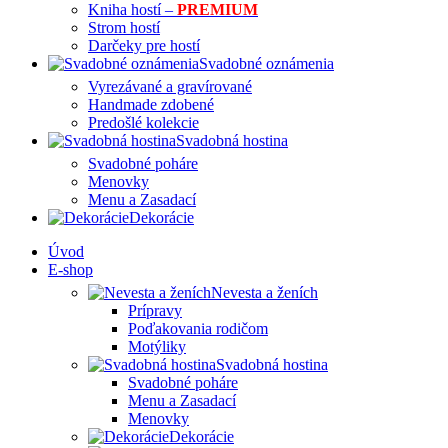
Kniha hostí –
PREMIUM
Strom hostí
Darčeky pre hostí
Svadobné oznámenia
Vyrezávané a gravírované
Handmade zdobené
Predošlé kolekcie
Svadobná hostina
Svadobné poháre
Menovky
Menu a Zasadací
Dekorácie
Úvod
E-shop
Nevesta a ženích
Prípravy
Poďakovania rodičom
Motýliky
Svadobná hostina
Svadobné poháre
Menu a Zasadací
Menovky
Dekorácie