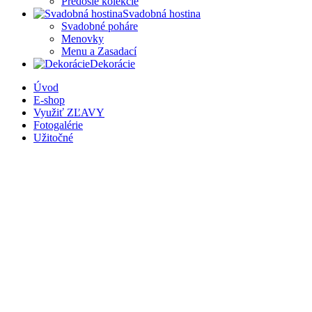
Predošlé kolekcie
Svadobná hostina
Svadobné poháre
Menovky
Menu a Zasadací
Dekorácie
Úvod
E-shop
Využiť ZĽAVY
Fotogalérie
Užitočné
Kto sme?
Články
Sledovanie obj.
Kontakt
Obľúbené
Prihlásiť sa
Nákupný košík
Zatvor
Prihlásiť sa
Zatvor
Nemáte ešte účet?