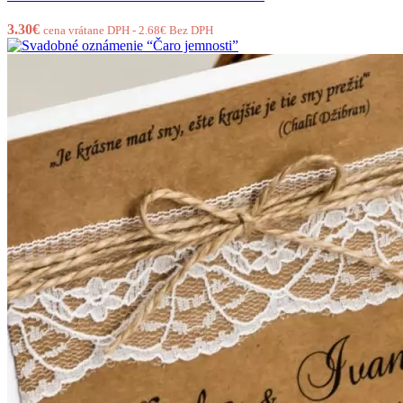
3.30
€
cena vrátane DPH -
2.68
€
Bez DPH