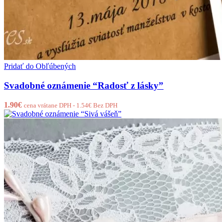
Pridať do Obľúbených
Svadobné oznámenie “Radosť z lásky”
1.90
€
cena vrátane DPH -
1.54
€
Bez DPH