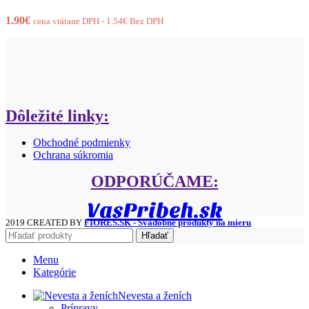
1.90
€
cena vrátane DPH -
1.54
€
Bez DPH
Dôležité linky:
Obchodné podmienky
Ochrana súkromia
ODPORÚČAME:
VasPribeh.sk
2019 CREATED BY
FIORES.SK - Svadobné produkty na mieru
Hľadať
Menu
Kategórie
Nevesta a ženích
Prípravy