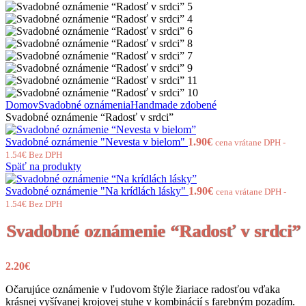
Domov
Svadobné oznámenia
Handmade zdobené
Svadobné oznámenie “Radosť v srdci”
Svadobné oznámenie "Nevesta v bielom"
1.90
€
cena vrátane DPH -
1.54
€
Bez DPH
Späť na produkty
Svadobné oznámenie "Na krídlách lásky"
1.90
€
cena vrátane DPH -
1.54
€
Bez DPH
Svadobné oznámenie “Radosť v srdci”
2.20
€
Očarujúce oznámenie v ľudovom štýle žiariace radosťou vďaka
krásnej vyšívanej krojovej stuhe v kombinácií s farebným pozadím.