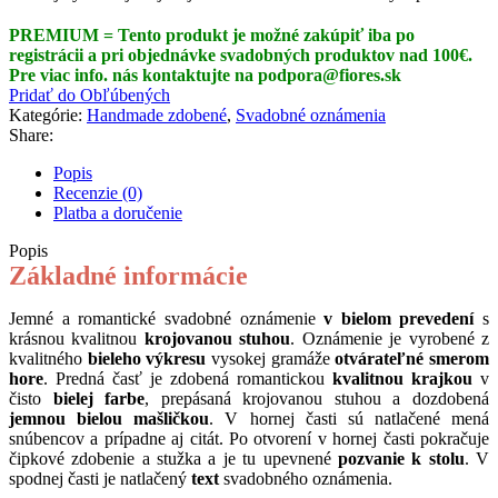
PREMIUM = Tento produkt je možné zakúpiť iba po
registrácii a pri objednávke svadobných produktov nad 100€.
Pre viac info. nás kontaktujte na podpora@fiores.sk
Pridať do Obľúbených
Kategórie:
Handmade zdobené
,
Svadobné oznámenia
Share:
Popis
Recenzie (0)
Platba a doručenie
Popis
Základné informácie
Jemné a romantické svadobné oznámenie
v bielom prevedení
s
krásnou kvalitnou
krojovanou stuhou
. Oznámenie je vyrobené z
kvalitného
bieleho výkresu
vysokej gramáže
otvárateľné smerom
hore
. Predná časť je zdobená romantickou
kvalitnou krajkou
v
čisto
bielej farbe
, prepásaná krojovanou stuhou a dozdobená
jemnou bielou mašličkou
. V hornej časti sú natlačené mená
snúbencov a prípadne aj citát. Po otvorení v hornej časti pokračuje
čipkové zdobenie a stužka a je tu upevnené
pozvanie k stolu
. V
spodnej časti je natlačený
text
svadobného oznámenia.