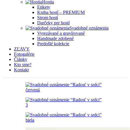
Hostia
Etikety
Kniha hostí – PREMIUM
Strom hostí
Darčeky pre hostí
Svadobné oznámenia
Vyrezávané a gravírované
Handmade zdobené
Predošlé kolekcie
ZĽAVY
Fotogalérie
Články
Kto sme?
Kontakt