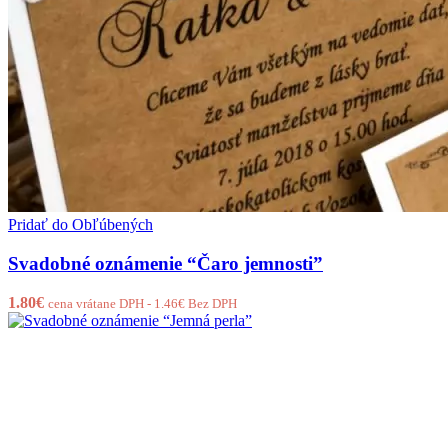
Pridať do Obľúbených
Svadobné oznámenie “Čaro jemnosti”
1.80
€
cena vrátane DPH -
1.46
€
Bez DPH