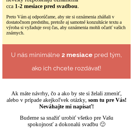
cca
1-2 mesiace pred svadbou
.
Preto Vám aj odporúčame, aby ste si oznámenia zháňali v
dostatočnom predstihu, pretože aj samotné konzultácie textu a
výroba si vyžaduje svoj čas, aby oznámenia mohli očariť vašich
známych.
U nás minimálne
2 mesiace
pred tým,
ako ich chcete rozdávať!
Ak máte návrhy, čo a ako by ste si želali zmeniť,
alebo v prípade akejkoľvek otázky,
som tu pre Vás!
Neváhajte mi napísať!
Budeme sa snažiť urobiť všetko pre Vašu
spokojnosť a dokonalú svadbu 🙂