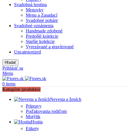
Svadobná hostina
Menovky
Menu a Zasadací
Svadobné poháre
Svadobné oznámenia
Handmade zdobené
Predošlé kolekcie
Staršie kolekcie
Vyrezávané a gravírované
Uncategorized
Hľadať
Prihlásiť sa
Menu
0
items
Kategórie produktov
Nevesta a ženích
Prípravy
Poďakovania rodičom
Motýlik
Hostia
Etikety