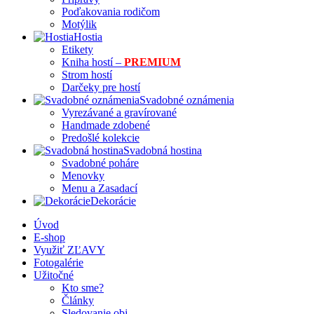
Poďakovania rodičom
Motýlik
Hostia
Etikety
Kniha hostí –
PREMIUM
Strom hostí
Darčeky pre hostí
Svadobné oznámenia
Vyrezávané a gravírované
Handmade zdobené
Predošlé kolekcie
Svadobná hostina
Svadobné poháre
Menovky
Menu a Zasadací
Dekorácie
Úvod
E-shop
Využiť ZĽAVY
Fotogalérie
Užitočné
Kto sme?
Články
Sledovanie obj.