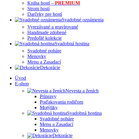
Kniha hostí –
PREMIUM
Strom hostí
Darčeky pre hostí
Svadobné oznámenia
Vyrezávané a gravírované
Handmade zdobené
Predošlé kolekcie
Svadobná hostina
Svadobné poháre
Menovky
Menu a Zasadací
Dekorácie
Úvod
E-shop
Nevesta a ženích
Prípravy
Poďakovania rodičom
Motýliky
Svadobná hostina
Svadobné poháre
Menu a Zasadací
Menovky
Dekorácie