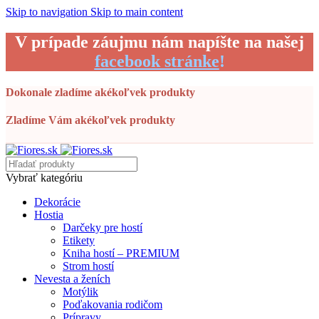
Skip to navigation
Skip to main content
V prípade záujmu nám napíšte na našej
facebook stránke
!
Dokonale zladíme akékoľvek produkty
Zladíme Vám akékoľvek produkty
Vybrať kategóriu
Dekorácie
Hostia
Darčeky pre hostí
Etikety
Kniha hostí – PREMIUM
Strom hostí
Nevesta a ženích
Motýlik
Poďakovania rodičom
Prípravy