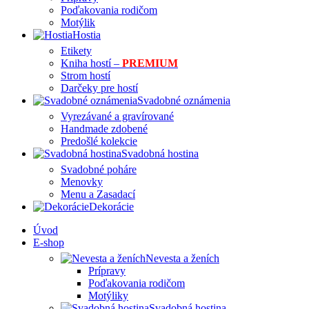
Poďakovania rodičom
Motýlik
Hostia
Etikety
Kniha hostí –
PREMIUM
Strom hostí
Darčeky pre hostí
Svadobné oznámenia
Vyrezávané a gravírované
Handmade zdobené
Predošlé kolekcie
Svadobná hostina
Svadobné poháre
Menovky
Menu a Zasadací
Dekorácie
Úvod
E-shop
Nevesta a ženích
Prípravy
Poďakovania rodičom
Motýliky
Svadobná hostina