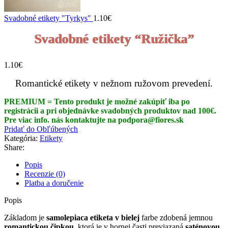
Svadobné etikety "Tyrkys"
1.10
€
Svadobné etikety “Ružička”
1.10
€
Romantické etikety v nežnom ružovom prevedení.
PREMIUM = Tento produkt je možné zakúpiť iba po
registrácii a pri objednávke svadobných produktov nad 100€.
Pre viac info. nás kontaktujte na podpora@fiores.sk
Pridať do Obľúbených
Kategória:
Etikety
Share:
Popis
Recenzie (0)
Platba a doručenie
Popis
Základom je
samolepiaca etiketa v bielej
farbe zdobená jemnou
romantickou čipkou
, ktorá je v hornej časti previazaná
saténovou