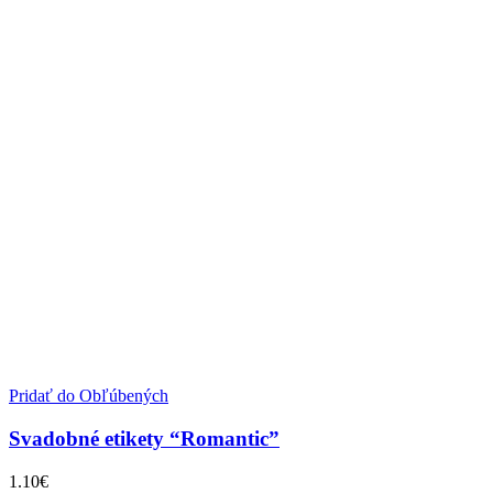
Pridať do Obľúbených
Svadobné etikety “Romantic”
1.10
€