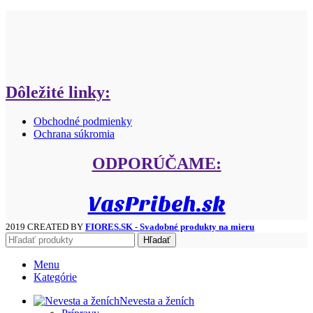
Dôležité linky:
Obchodné podmienky
Ochrana súkromia
ODPORÚČAME:
VasPribeh.sk
2019 CREATED BY
FIORES.SK - Svadobné produkty na mieru
Hľadať
Menu
Kategórie
Nevesta a ženích