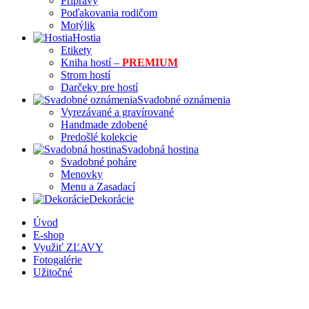
Prípravy
Poďakovania rodičom
Motýlik
Hostia
Etikety
Kniha hostí –
PREMIUM
Strom hostí
Darčeky pre hostí
Svadobné oznámenia
Vyrezávané a gravírované
Handmade zdobené
Predošlé kolekcie
Svadobná hostina
Svadobné poháre
Menovky
Menu a Zasadací
Dekorácie
Úvod
E-shop
Využiť ZĽAVY
Fotogalérie
Užitočné
Kto sme?
Články