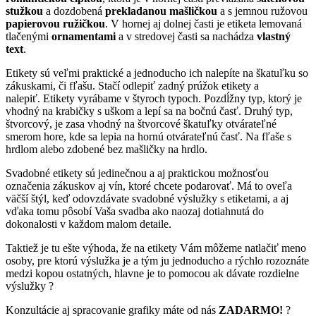
stužkou
a dozdobená
prekladanou mašličkou
a s jemnou ružovou
papierovou ružičkou
. V hornej aj dolnej časti je etiketa lemovaná
tlačenými
ornamentami
a v stredovej časti sa nachádza
vlastný
text
.
Etikety sú veľmi praktické a jednoducho ich nalepíte na škatuľku so
zákuskami, či fľašu. Stačí odlepiť zadný prúžok etikety a
nalepiť. Etikety vyrábame v štyroch typoch. Pozdĺžny typ, ktorý je
vhodný na krabičky s uškom a lepí sa na bočnú časť. Druhý typ,
štvorcový, je zasa vhodný na štvorcové škatuľky otvárateľné
smerom hore, kde sa lepia na hornú otvárateľnú časť. Na fľaše s
hrdlom alebo zdobené bez mašličky na hrdlo.
Svadobné etikety sú jedinečnou a aj praktickou možnosťou
označenia zákuskov aj vín, ktoré chcete podarovať. Má to oveľa
väčší štýl, keď odovzdávate svadobné výslužky s etiketami, a aj
vďaka tomu pôsobí Vaša svadba ako naozaj dotiahnutá do
dokonalosti v každom malom detaile.
Taktiež je tu ešte výhoda, že na etikety Vám môžeme natlačiť meno
osoby, pre ktorú výslužka je a tým ju jednoducho a rýchlo rozoznáte
medzi kopou ostatných, hlavne je to pomocou ak dávate rozdielne
výslužky ?
Konzultácie aj spracovanie grafiky máte od nás
ZADARMO!
?