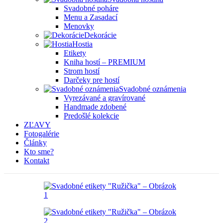
Svadobné poháre
Menu a Zasadací
Menovky
Dekorácie
Hostia
Etikety
Kniha hostí – PREMIUM
Strom hostí
Darčeky pre hostí
Svadobné oznámenia
Vyrezávané a gravírované
Handmade zdobené
Predošlé kolekcie
ZĽAVY
Fotogalérie
Články
Kto sme?
Kontakt