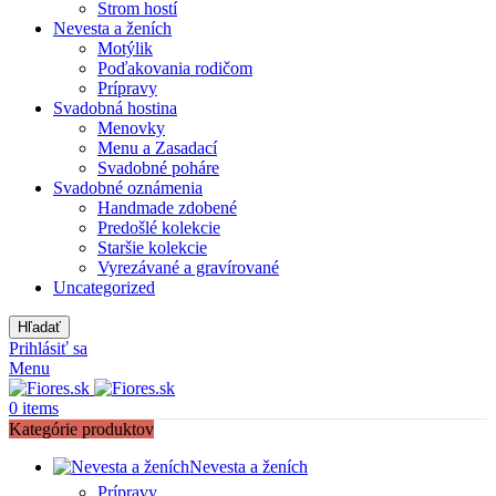
Strom hostí
Nevesta a ženích
Motýlik
Poďakovania rodičom
Prípravy
Svadobná hostina
Menovky
Menu a Zasadací
Svadobné poháre
Svadobné oznámenia
Handmade zdobené
Predošlé kolekcie
Staršie kolekcie
Vyrezávané a gravírované
Uncategorized
Hľadať
Prihlásiť sa
Menu
0
items
Kategórie produktov
Nevesta a ženích
Prípravy