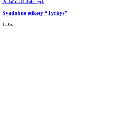
Pridať do Obľúbených
Svadobné etikety “Tyrkys”
1.10
€