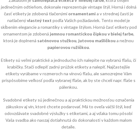
Základom je
samolepiaca etiketa v hnedej farbe
, ktorá svojím
jedinečným odtieňom, dokonale reprezentuje vintage štýl. Horná i dolná
časť etikety je zdobená tlačenými
ornamentami
a v strednej časti je
natlačený
vlastný text
podľa Vašich požiadaviek. Tento model je
skĺbením elegancie a romantiky s vintage štýlom. Horná časť etikety pod
ornamentom je zdobená
jemnou romantickou čipkou v bielej farbe
,
ktorá je doplnená
saténovou stužkou
,
jutovou mašličkou
a nežnou
papierovou ružičkou
.
Etikety sú veľmi praktické a jednoducho ich nalepíte na vybranú fľašu, či
krabičky. Stačí odlepiť zadný prúžok etikety a nalepiť. Najčastejšie
etikety vyrábame v rozmeroch na vínovú fľašu, ale samozrejme Vám
prispôsobíme veľkosť podľa vybranej fľaše, ak by ste chceli napr. fľaše s
pálenkou.
Svadobné etikety sú jedinečnou a aj praktickou možnosťou označenia
zákuskov aj vín, ktoré chcete podarovať. Má to oveľa väčší štýl, keď
odovzdávate svadobné výslužky s etiketami, a aj vďaka tomu pôsobí
Vaša svadba ako naozaj dotiahnutá do dokonalosti v každom malom
detaile.