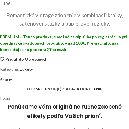
1.10
€
Romantické vintage zdobenie v kombinácii krajky,
saténovej stužky a papierovej ružičky.
PREMIUM = Tento produkt je možné zakúpiť iba po registrácii a pri
objednávke svadobných produktov nad 100€. Pre viac info. nás
kontaktujte na podpora@fiores.sk
Pridať do Obľúbených
Kategória:
Etikety
Share:
POPIS
RECENZIE (0)
PLATBA A DORUČENIE
Popis
Ponúkame Vám originálne ručne zdobené
etikety podľa Vašich prianí.