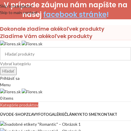
V prípade záujmu nám napíšte na
Skip to navigation
našej
facebook stránke
!
Skip to main content
Dokonale zladíme akékoľvek produkty
Zladíme Vám akékoľvek produkty
Vybrať kategóriu
Hľadať
Prihlásiť sa
Menu
0
items
Kategórie produktov
ÚVOD
E-SHOP
ZĽAVY
FOTOGALÉRIE
ČLÁNKY
KTO SME?
KONTAKT