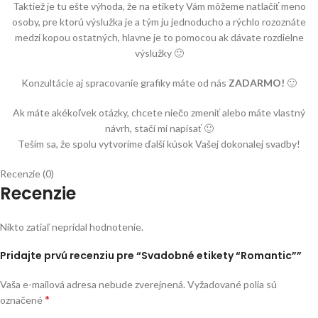
Taktiež je tu ešte výhoda, že na etikety Vám môžeme natlačiť meno
osoby, pre ktorú výslužka je a tým ju jednoducho a rýchlo rozoznáte
medzi kopou ostatných, hlavne je to pomocou ak dávate rozdielne
výslužky 🙂
Konzultácie aj spracovanie grafiky máte od nás
ZADARMO!
🙂
Ak máte akékoľvek otázky, chcete niečo zmeniť alebo máte vlastný
návrh, stačí mi napísať 🙂
Teším sa, že spolu vytvoríme ďalší kúsok Vašej dokonalej svadby!
Recenzie (0)
Recenzie
Nikto zatiaľ nepridal hodnotenie.
Pridajte prvú recenziu pre “Svadobné etikety “Romantic””
Vaša e-mailová adresa nebude zverejnená.
Vyžadované polia sú
*
označené