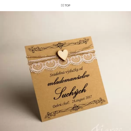
👌🏻 TOP