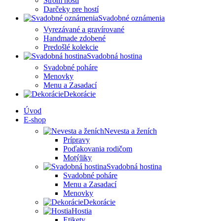
Strom hostí
Darčeky pre hostí
Svadobné oznámenia
Vyrezávané a gravírované
Handmade zdobené
Predošlé kolekcie
Svadobná hostina
Svadobné poháre
Menovky
Menu a Zasadací
Dekorácie
Úvod
E-shop
Nevesta a ženích
Prípravy
Poďakovania rodičom
Motýliky
Svadobná hostina
Svadobné poháre
Menu a Zasadací
Menovky
Dekorácie
Hostia
Etikety