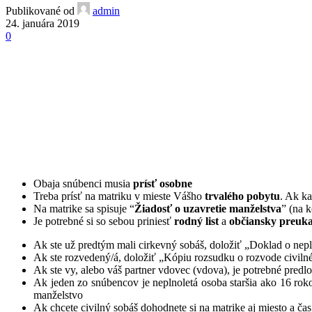
Publikované od
admin
24. januára 2019
0
Čo a aké 
Či už ste sa rozhodli pre katolícky, civilný alebo iný
Obaja snúbenci musia
prísť osobne
Treba prísť na matriku v mieste Vášho
trvalého pobytu
. Ak ka
Na matrike sa spisuje “
Žiadosť o uzavretie manželstva
” (na 
Je potrebné si so sebou priniesť
rodný list
a
občiansky preuk
Ak ste už predtým mali cirkevný sobáš, doložiť „Doklad o nepl
Ak ste rozvedený/á, doložiť „Kópiu rozsudku o rozvode civiln
Ak ste vy, alebo váš partner vdovec (vdova), je potrebné pred
Ak jeden zo snúbencov je neplnoletá osoba staršia ako 16 ro
manželstvo
Ak chcete civilný sobáš dohodnete si na matrike aj miesto a ča