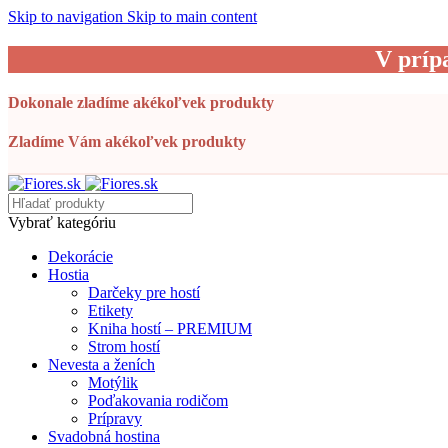
Skip to navigation
Skip to main content
V príp
Dokonale zladíme akékoľvek produkty
Zladíme Vám akékoľvek produkty
Vybrať kategóriu
Dekorácie
Hostia
Darčeky pre hostí
Etikety
Kniha hostí – PREMIUM
Strom hostí
Nevesta a ženích
Motýlik
Poďakovania rodičom
Prípravy
Svadobná hostina