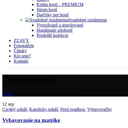
Kniha hostí – PREMIUM
Strom hostí
Darčeky pre hostí
Svadobné oznámenia
Vyrezávané a gravírované
Handmade zdobené
Predošlé kolekcie
ZĽAVY
Fotogalérie
Články
Kto sme?
Kontakt
Civilný sobáš
Úvod
Archive by Category "Civilný sobáš"
12
sep
Civilný sobáš
,
Katolícky sobáš
,
Pred svadbou
,
Vybavovačky
Vybavovanie na matrike