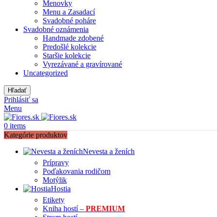
Menovky
Menu a Zasadací
Svadobné poháre
Svadobné oznámenia
Handmade zdobené
Predošlé kolekcie
Staršie kolekcie
Vyrezávané a gravírované
Uncategorized
Hľadať
Prihlásiť sa
Menu
0
items
Kategórie produktov
Nevesta a ženích
Prípravy
Poďakovania rodičom
Motýlik
Hostia
Etikety
Kniha hostí –
PREMIUM