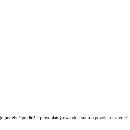
a matrike:
úhrn dôležitých informácií, aby ste vedeli čo Vás čaká.
e potrebné predložiť právoplatný rozsudok súdu o povolení uzavrieť