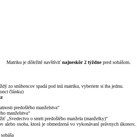
dokumenty treba vybaviť pred sobášom n
 sobáš čakajú Vás vybavovačky na matrike, preto sme pre Vás pripravili s
Matriku je dôležité navštíviť
najneskôr 2 týždne
pred sobášom.
ždý zo snúbencov spadá pod inú matriku, vyberiete si iba jednu.
konci článku)
az
atnosti predošlého manželstva“
ého manželstva“
ložiť „Svedectvo o smrti predošlého manžela (manželky)“
kov alebo osoba, ktorá je obmedzená vo vykonávaní právnych úkonov, j
s sobáša