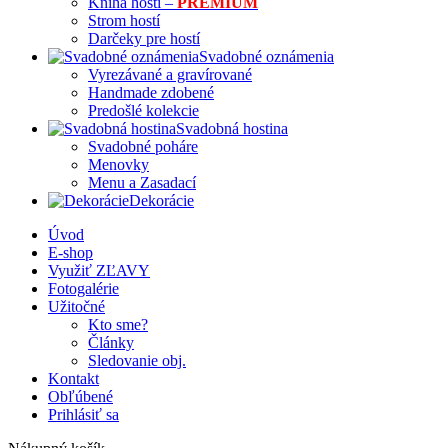
Kniha hostí –
PREMIUM
Strom hostí
Darčeky pre hostí
Svadobné oznámenia
Vyrezávané a gravírované
Handmade zdobené
Predošlé kolekcie
Svadobná hostina
Svadobné poháre
Menovky
Menu a Zasadací
Dekorácie
Úvod
E-shop
Využiť ZĽAVY
Fotogalérie
Užitočné
Kto sme?
Články
Sledovanie obj.
Kontakt
Obľúbené
Prihlásiť sa