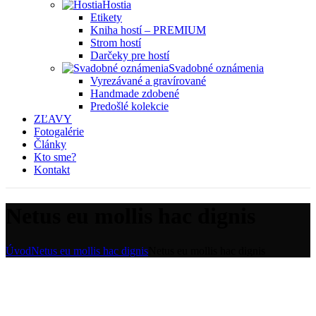
Hostia
Etikety
Kniha hostí – PREMIUM
Strom hostí
Darčeky pre hostí
Svadobné oznámenia
Vyrezávané a gravírované
Handmade zdobené
Predošlé kolekcie
ZĽAVY
Fotogalérie
Články
Kto sme?
Kontakt
Netus eu mollis hac dignis
Úvod
Netus eu mollis hac dignis
Netus eu mollis hac dignis