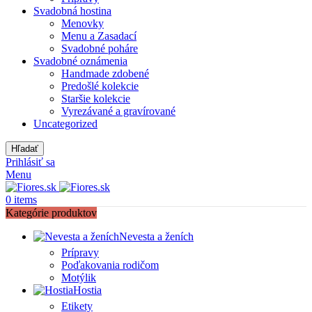
Svadobná hostina
Menovky
Menu a Zasadací
Svadobné poháre
Svadobné oznámenia
Handmade zdobené
Predošlé kolekcie
Staršie kolekcie
Vyrezávané a gravírované
Uncategorized
Hľadať
Prihlásiť sa
Menu
0
items
Kategórie produktov
Nevesta a ženích
Prípravy
Poďakovania rodičom
Motýlik
Hostia
Etikety