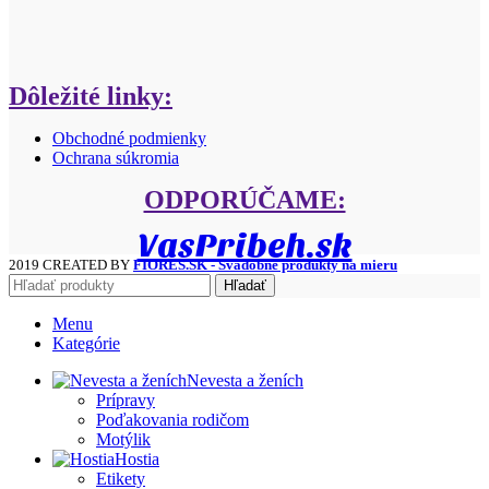
Dôležité linky:
Obchodné podmienky
Ochrana súkromia
ODPORÚČAME:
VasPribeh.sk
2019 CREATED BY
FIORES.SK - Svadobné produkty na mieru
Hľadať
Menu
Kategórie
Nevesta a ženích
Prípravy
Poďakovania rodičom
Motýlik
Hostia
Etikety