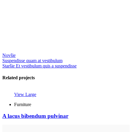
Novšie
Suspendisse quam at vestibulum
Staršie
Et vestibulum quis a suspendisse
Related projects
View Large
Furniture
A lacus bibendum pulvinar