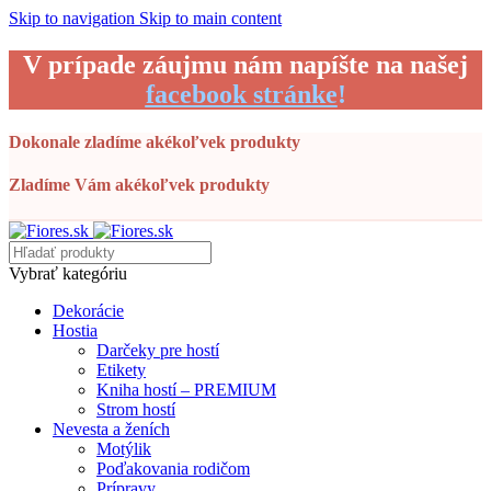
Skip to navigation
Skip to main content
V prípade záujmu nám napíšte na našej
facebook stránke
!
Dokonale zladíme akékoľvek produkty
Zladíme Vám akékoľvek produkty
Vybrať kategóriu
Dekorácie
Hostia
Darčeky pre hostí
Etikety
Kniha hostí – PREMIUM
Strom hostí
Nevesta a ženích
Motýlik
Poďakovania rodičom
Prípravy