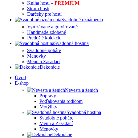
Kniha hostí –
PREMIUM
Strom hostí
Darčeky pre hostí
Svadobné oznámenia
Vyrezávané a gravírované
Handmade zdobené
Predošlé kolekcie
Svadobná hostina
Svadobné poháre
Menovky
Menu a Zasadací
Dekorácie
Úvod
E-shop
Nevesta a ženích
Prípravy
Poďakovania rodičom
Motýliky
Svadobná hostina
Svadobné poháre
Menu a Zasadací
Menovky
Dekorácie