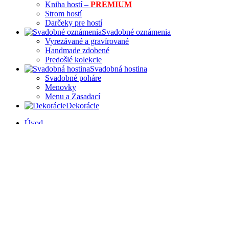
Kniha hostí –
PREMIUM
Strom hostí
Darčeky pre hostí
Svadobné oznámenia
Vyrezávané a gravírované
Handmade zdobené
Predošlé kolekcie
Svadobná hostina
Svadobné poháre
Menovky
Menu a Zasadací
Dekorácie
Úvod
E-shop
Využiť ZĽAVY
Fotogalérie
Užitočné
Kto sme?
Články
Sledovanie obj.
Kontakt
Obľúbené
Prihlásiť sa