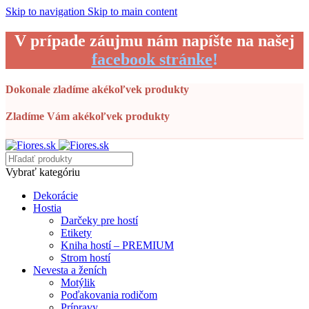
Skip to navigation
Skip to main content
V prípade záujmu nám napíšte na našej
facebook stránke
!
Dokonale zladíme akékoľvek produkty
Zladíme Vám akékoľvek produkty
Vybrať kategóriu
Dekorácie
Hostia
Darčeky pre hostí
Etikety
Kniha hostí – PREMIUM
Strom hostí
Nevesta a ženích
Motýlik
Poďakovania rodičom
Prípravy