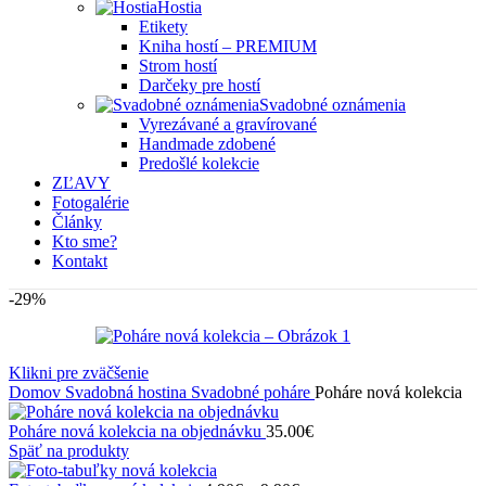
Hostia
Etikety
Kniha hostí – PREMIUM
Strom hostí
Darčeky pre hostí
Svadobné oznámenia
Vyrezávané a gravírované
Handmade zdobené
Predošlé kolekcie
ZĽAVY
Fotogalérie
Články
Kto sme?
Kontakt
-29%
Klikni pre zväčšenie
Domov
Svadobná hostina
Svadobné poháre
Poháre nová kolekcia
Poháre nová kolekcia na objednávku
35.00
€
Späť na produkty