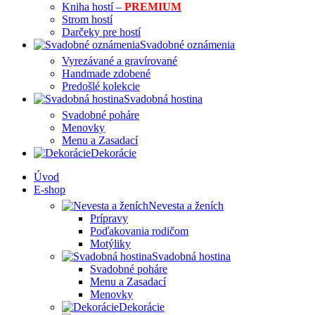
Kniha hostí –
PREMIUM
Strom hostí
Darčeky pre hostí
Svadobné oznámenia
Vyrezávané a gravírované
Handmade zdobené
Predošlé kolekcie
Svadobná hostina
Svadobné poháre
Menovky
Menu a Zasadací
Dekorácie
Úvod
E-shop
Nevesta a ženích
Prípravy
Poďakovania rodičom
Motýliky
Svadobná hostina
Svadobné poháre
Menu a Zasadací
Menovky
Dekorácie