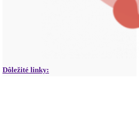
Dôležité linky:
Obchodné podmienky
Ochrana súkromia
ODPORÚČAME:
VasPribeh.sk
2019 CREATED BY
FIORES.SK - Svadobné produkty na mieru
Hľadať