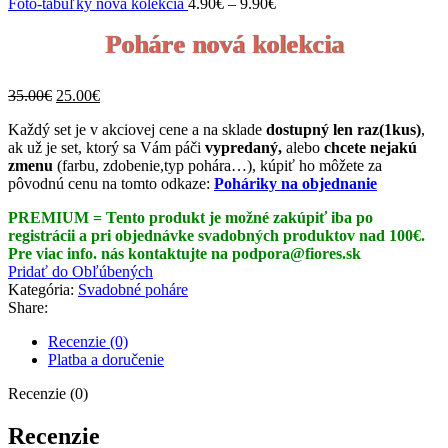
Price
Foto-tabuľky nová kolekcia
4.90
€
–
9.90
€
range:
4.90€
Poháre nová kolekcia
through
9.90€
Pôvodná
Aktuálna
35.00
€
25.00
€
cena
cena
Každý set je v akciovej cene a na sklade
dostupný len raz(1kus)
,
bola:
je:
ak už je set, ktorý sa Vám páči
vypredaný,
alebo
chcete nejakú
35.00€.
25.00€.
zmenu
(farbu, zdobenie,typ pohára…), kúpiť ho môžete za
pôvodnú cenu na tomto odkaze:
Poháriky na objednanie
PREMIUM = Tento produkt je možné zakúpiť iba po
registrácii a pri objednávke svadobných produktov nad 100€.
Pre viac info. nás kontaktujte na podpora@fiores.sk
Pridať do Obľúbených
Kategória:
Svadobné poháre
Share:
Recenzie (0)
Platba a doručenie
Recenzie (0)
Recenzie