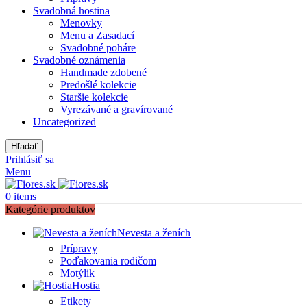
Svadobná hostina
Menovky
Menu a Zasadací
Svadobné poháre
Svadobné oznámenia
Handmade zdobené
Predošlé kolekcie
Staršie kolekcie
Vyrezávané a gravírované
Uncategorized
Hľadať
Prihlásiť sa
Menu
0
items
Kategórie produktov
Nevesta a ženích
Prípravy
Poďakovania rodičom
Motýlik
Hostia
Etikety