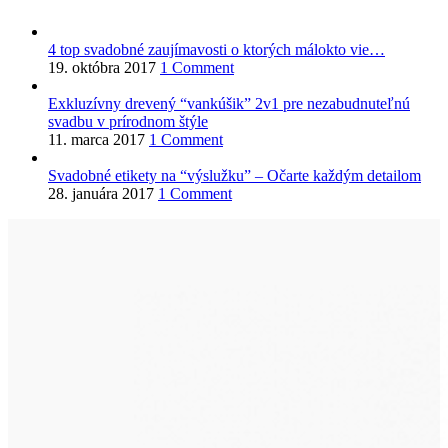
4 top svadobné zaujímavosti o ktorých málokto vie…
19. októbra 2017
1 Comment
Exkluzívny drevený “vankúšik” 2v1 pre nezabudnuteľnú
svadbu v prírodnom štýle
11. marca 2017
1 Comment
Svadobné etikety na “výslužku” – Očarte každým detailom
28. januára 2017
1 Comment