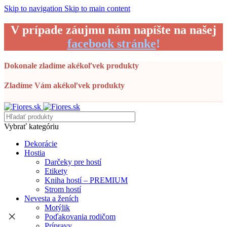
Skip to navigation
Skip to main content
V prípade záujmu nám napíšte na našej
facebook stránke
!
Dokonale zladíme akékoľvek produkty
Zladíme Vám akékoľvek produkty
Vybrať kategóriu
Dekorácie
Hostia
Darčeky pre hostí
Etikety
Kniha hostí – PREMIUM
Strom hostí
Nevesta a ženích
Motýlik
Poďakovania rodičom
Prípravy