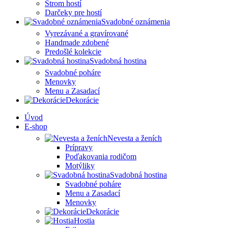
Strom hostí
Darčeky pre hostí
Svadobné oznámenia
Vyrezávané a gravírované
Handmade zdobené
Predošlé kolekcie
Svadobná hostina
Svadobné poháre
Menovky
Menu a Zasadací
Dekorácie
Úvod
E-shop
Nevesta a ženích
Prípravy
Poďakovania rodičom
Motýliky
Svadobná hostina
Svadobné poháre
Menu a Zasadací
Menovky
Dekorácie
Hostia