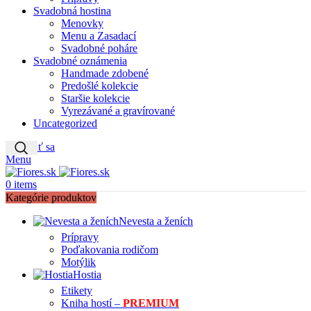
Svadobná hostina
Menovky
Menu a Zasadací
Svadobné poháre
Svadobné oznámenia
Handmade zdobené
Predošlé kolekcie
Staršie kolekcie
Vyrezávané a gravírované
Uncategorized
Prihlásiť sa
Menu
0
items
Kategórie produktov
Nevesta a ženích
Prípravy
Poďakovania rodičom
Motýlik
Hostia
Etikety
Kniha hostí –
PREMIUM