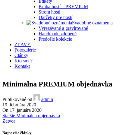
Etikety
Kniha hostí – PREMIUM
Strom hostí
Darčeky pre hostí
Svadobné oznámenia
Vyrezávané a gravírované
Handmade zdobené
Predošlé kolekcie
ZĽAVY
Fotogalérie
Články
Kto sme?
Kontakt
Minimálna PREMIUM objednávka
Publikované od
admin
19. februára 2020
On 17. januára 2020
Staršie
Minimálna objednávka
Zatvor
Najnovšie články